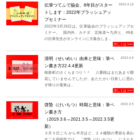
伝筆つてふで協会、8年目がスター
2022.4.12
トします：2022年ブラッシュアッ
プセミナー
2022年3月26日は、伝筆協会のブラッシュアップセ
ミナー。 国内外、カナダ、北海道〜九州と、49名
の伝筆先生がオンラインに大集合しま...
詳しくは >>>
清明（せいめい）由来と意味：筆ペ
2022.4.5
ン書き方22.4.4更新
桜新町のさくらまつり＾＾ 八重桜はまだあまり開
花していませんでしたが、あたたかい日差しに思わ
ず帰りの電車は...
詳しくは >>>
啓蟄（けいちつ）時期と意味：筆ペ
2022.3.5
ン書き方
（2019.3.6→2021.3.5→2022.3.5更
新）
３月５日ごろ から半月ほど、２４種類の季節を表わ
す二十四節気では、 「啓蟄（けいちつ）」 に入りま