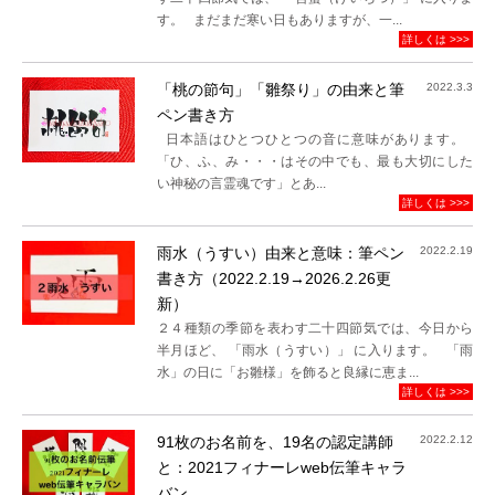
す。 まだまだ寒い日もありますが、一...
詳しくは >>>
「桃の節句」「雛祭り」の由来と筆
2022.3.3
ペン書き方
日本語はひとつひとつの音に意味があります。
「ひ、ふ、み・・・はその中でも、最も大切にした
い神秘の言霊魂です」とあ...
詳しくは >>>
雨水（うすい）由来と意味：筆ペン
2022.2.19
書き方（2022.2.19→2026.2.26更
新）
２４種類の季節を表わす二十四節気では、今日から
半月ほど、 「雨水（うすい）」 に入ります。 「雨
水」の日に「お雛様」を飾ると良縁に恵ま...
詳しくは >>>
91枚のお名前を、19名の認定講師
2022.2.12
と：2021フィナーレweb伝筆キャラ
バン