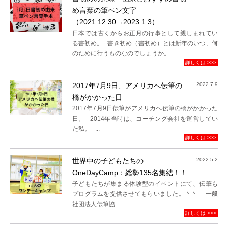
め言葉の筆ペン文字
（2021.12.30→2023.1.3）
日本では古くからお正月の行事として親しまれてい
る書初め。 書き初め（書初め）とは新年のいつ、何
のために行うものなのでしょうか。 ...
詳しくは >>>
2017年7月9日、アメリカへ伝筆の
2022.7.9
橋がかかった日
2017年7月9日伝筆がアメリカへ伝筆の橋がかかった
日。 2014年当時は、コーチング会社を運営してい
た私。 ...
詳しくは >>>
世界中の子どもたちの
2022.5.2
OneDayCamp：総勢135名集結！！
子どもたちが集まる体験型のイベントにて、伝筆も
プログラムを提供させてもらいました。＾＾ 一般
社団法人伝筆協...
詳しくは >>>