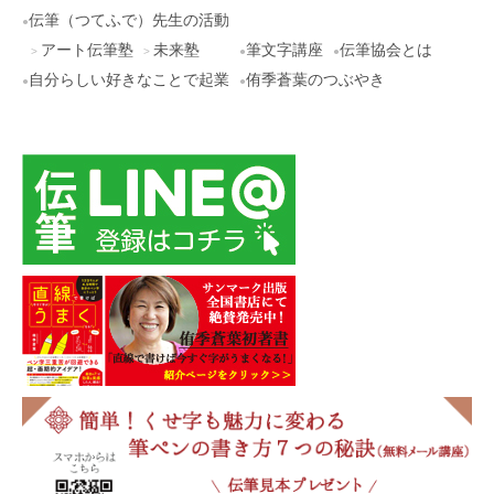
伝筆（つてふで）先生の活動
アート伝筆塾
未来塾
筆文字講座
伝筆協会とは
自分らしい好きなことで起業
侑季蒼葉のつぶやき