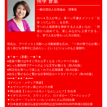
侑季 蒼葉
一般社団法人伝筆協会 理事長
のべ４万人が学ぶ、筆ペン手書きメソッド「伝
筆（つてふで）」を主宰。
字への上達講座を挫折する人も多いなか、「何
歳から始めても、楽しみながら上達できる」
と、筆で人生が変わった方が続出。
現在は、アーティスト活動へと活動範囲を広め、「一本の筆で心が通い
合う喜びを世界中に広めたい」というビジョンのもと展開中。
★:*:★━［著書］━★:*:★
●直線で書けば今すぐ字が上手くなる（サンマーク出版）
●たった数時間でアートのような文字が書ける（BLA出版）
●和文化を筆ペンで楽しむ！わでん伝筆講座（BLA出版）
●自分と繋がる心と繋がる伝筆対話カードガイドブック（BLA出版）
━━━★:*:★★:*:★━━━
【イベント・メディア実績】
▼エヴァンゲリオン展とのコラボ展
▼岡山放送【ミルンへカモン！なんしょん？】生出演
▼イギリスバース、スウィンドン、ロドボロー：ワークショップ
▼アレテー・フェスティバル ジャポニズム2018出展
▼日本政府主催日仏友好160周年記念SAMURAIJAPON第13回出展