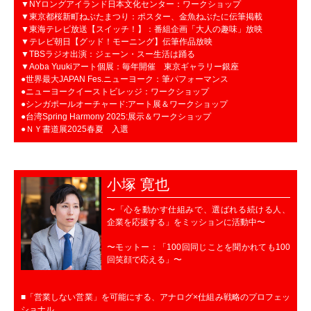
▼NYロングアイランド日本文化センター：ワークショップ
▼東京都桜新町ねぶたまつり：ポスター、金魚ねぶたに伝筆掲載
▼東海テレビ放送【スイッチ！】：番組企画「大人の趣味」放映
▼テレビ朝日【グッド！モーニング】伝筆作品放映
▼TBSラジオ出演：ジェーン・スー生活は踊る
▼Aoba Yuukiアート個展：毎年開催 東京ギャラリー銀座
●世界最大JAPAN Fes.ニューヨーク：筆パフォーマンス
●ニューヨークイーストビレッジ：ワークショップ
●シンガポールオーチャード:アート展＆ワークショップ
●台湾Spring Harmony 2025:展示＆ワークショップ
●ＮＹ書道展2025春夏 入選
小塚 寛也
〜「心を動かす仕組みで、選ばれる続ける人、
企業を応援する」をミッションに活動中〜
〜モットー：「100回同じことを聞かれても100
回笑顔で応える」〜
■「営業しない営業」を可能にする、アナログ×仕組み戦略のプロフェッ
ショナル。