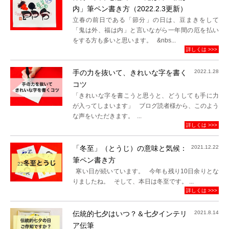
内」筆ペン書き方（2022.2.3更新）
立春の前日である「節分」の日は、豆まきをして
「鬼は外、福は内」と言いながら一年間の厄を払い
をする方も多いと思います。 &nbs...
詳しくは >>>
手の力を抜いて、きれいな字を書く
2022.1.28
コツ
「きれいな字を書こうと思うと、どうしても手に力
が入ってしまいます」 ブログ読者様から、このよう
な声をいただきます。 ...
詳しくは >>>
「冬至」（とうじ）の意味と気候：
2021.12.22
筆ペン書き方
寒い日が続いています。 今年も残り10日余りとな
りましたね。 そして、本日は冬至です。 ...
詳しくは >>>
伝統的七夕はいつ？＆七夕インテリ
2021.8.14
ア伝筆