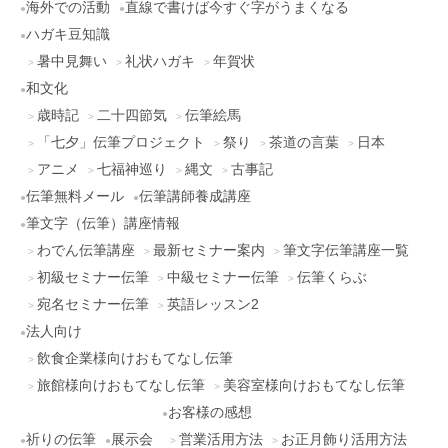
海外での活動
直線で書けば今すぐ字がうまくなる
ハガキ豆知識
暑中見舞い
礼状ハガキ
年賀状
和文化
歳時記
二十四節気
伝筆絵馬
「七夕」伝筆プロジェクト
祭り
茶道の言葉
日本
アニメ
七福神巡り
縄文
古事記
伝筆無料メール
伝筆講師養成講座
筆文字（伝筆）講座情報
わでん伝筆講座
最新セミナー案内
筆文字伝筆講座一覧
初級セミナー伝筆
中級セミナー伝筆
伝筆くらぶ
宛名セミナー伝筆
英語レッスン2
法人向け
飲食企業様向けおもてなし伝筆
旅館様向けおもてなし伝筆
美容室様向けおもてなし伝筆
お客様の感想
祈りの伝筆
展示会
営業活用方法
お正月飾り活用方法