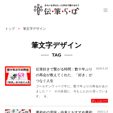
≡
トップ
筆文字デザイン
筆文字デザイン
TAG
伝筆好きで繋がる時間：数十年ぶり
2026.5.15
の再会が教えてくれた、「好き」が
つなぐ人生
ゴールデンウィーク中に、数十年ぶりの再会があり
ました＾＾ その余韻に、今もじんわり浸っていま
す。 &...
詳しくは >>>
書初めの意味・由来とおすすめ書初
2023.1.3