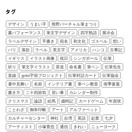
デザイン
うまい字
熊野バーチャル筆まつり
書パフォーマンス
筆文字デザイン
四字熟語
展示会
ラベルデザイン
手書き
宛名
和文化
ゴスペル
想い
パリ
落款
ラベル
美文字
アメリカ
ハンコ
古事記
イギリス
イラスト画像
祝日
シンガポール
伝筆
祈り
筆文字イラスト
茶道
命名書
筆ペン
伝筆先生
直線
goto宇宙プロジェクト
伝筆対話カード
伝筆協会
暑中見舞い
名前
インテリア書
筆ペン教室
侑季蒼葉
書き方
二十四節気
習い事
カレンダー制作
クリスマス
論語
絵馬
歳時記
カードゲーム
年賀状
ことわざ
御朱印帳
アート
アルファベット
カルチャーセンター
神社
台湾
英語
起業
七夕
アーティスト
小塚寛也
通信
きれい
ニューヨーク