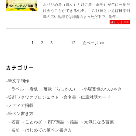
おりひめ星（織女）とひこ星（牽牛）が年に一度だ
け会うことができる七夕。 7月7日といえば日本列
島の広い地域では梅雨のまっただ中で、例年...
詳しくは >>>
1
2
3
…
12
次ページ >>
筆文字制作
ラベル
看板
落款（らっかん）
小塚寛也のつぶやき
笑顔ワクワクプロジェクト
命名書
伝筆対話カード
メディア掲載
筆ペン書き方
名言
ことわざ
四字熟語
論語
元気になる言葉
名前
はじめての筆ペン書き方