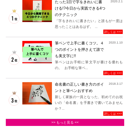
たった1日で字をきれいに書
2020.2.1
ける!?今日から実践できる4つ
のテクニック
「字をきれいに書きたい」と誰もが一度は
思ったことはあるはず。 ...
詳しくは >>>
筆ペンで上手に書くコツ。４
2020.1.10
つのポイントを押さえて誰で
も美文字に!!
筆ペンはお手軽に筆文字が書ける優れも
の。 お手軽な筆ペ...
詳しくは >>>
命名書の正しい書き方のポイ
2018.3.17
ントと筆ペンおすすめ
新しく家族の一員となった、初めてのお祝
いの「命名書」を手書きで書いてみません
か？...
詳しくは >>>
>> もっと見る <<