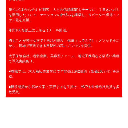
筆ペン1本から始まる“顧客、人との信頼構築”をテーマに、手書きハガキ
を活用したコミュニケーションの仕組みを構築し、リピーター獲得・フ
ァン化を支援。
年間100名以上に伝筆セミナーを開催。
描くことが苦手な方でも再現可能な「伝筆（つてふで）」メソッドを活
かし、現場で実践できる再現性の高いノウハウを提供。
大手保険会社、老舗企業、美容室チェーン、地域工務店など幅広い業種
で導入実績あり。
■前職では、求人系広告業界にて年間売上約2億円（単価10万円）を達
成。
■新規開拓から戦略立案・実行までを手掛け、MVPや最優秀社員賞を多
数受賞。