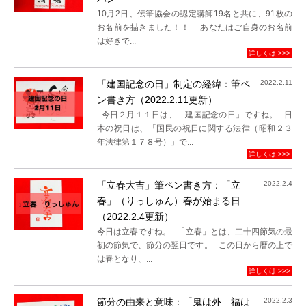
10月2日、伝筆協会の認定講師19名と共に、91枚の
お名前を描きました！！ あなたはご自身のお名前
は好きで...
詳しくは >>>
「建国記念の日」制定の経緯：筆ペ
2022.2.11
ン書き方（2022.2.11更新）
今日２月１１日は、「建国記念の日」ですね。 日
本の祝日は、「国民の祝日に関する法律（昭和２３
年法律第１７８号）」で...
詳しくは >>>
「立春大吉」筆ペン書き方：「立
2022.2.4
春」（りっしゅん）春が始まる日
（2022.2.4更新）
今日は立春ですね。 「立春」とは、二十四節気の最
初の節気で、節分の翌日です。 この日から暦の上で
は春となり、...
詳しくは >>>
節分の由来と意味：「鬼は外 福は
2022.2.3