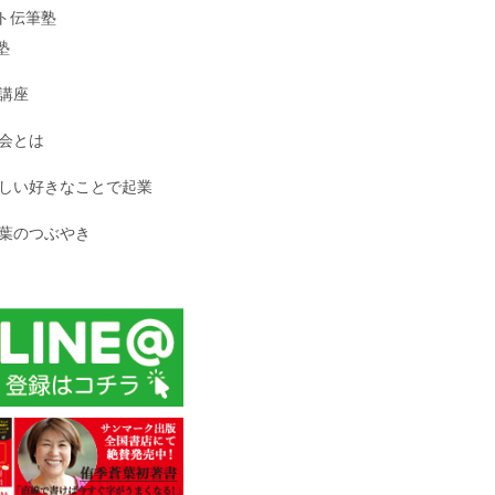
ト伝筆塾
塾
講座
会とは
しい好きなことで起業
葉のつぶやき