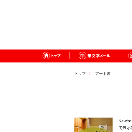
トップ
アート書
NewY
で展示