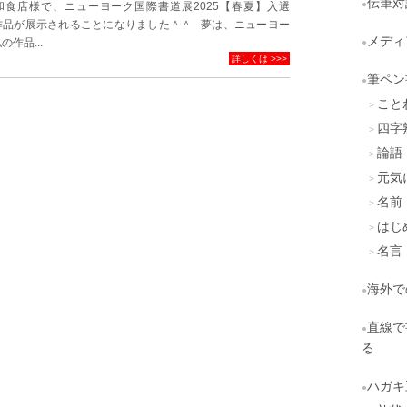
伝筆対
和食店様で、ニューヨーク国際書道展2025【春夏】入選
作品が展示されることになりました＾＾ 夢は、ニューヨー
メディ
の作品...
詳しくは >>>
筆ペン
こと
四字
論語
元気
名前
はじ
名言
海外で
直線で
る
ハガキ