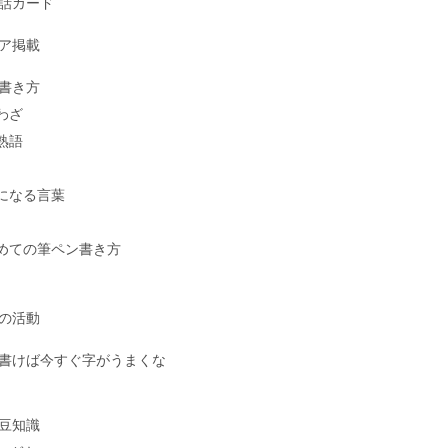
話カード
ア掲載
書き方
わざ
熟語
になる言葉
めての筆ペン書き方
の活動
書けば今すぐ字がうまくな
豆知識