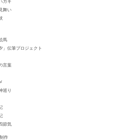
ハガキ
見舞い
状
絵馬
夕」伝筆プロジェクト
の言葉
メ
神巡り
記
記
四節気
制作