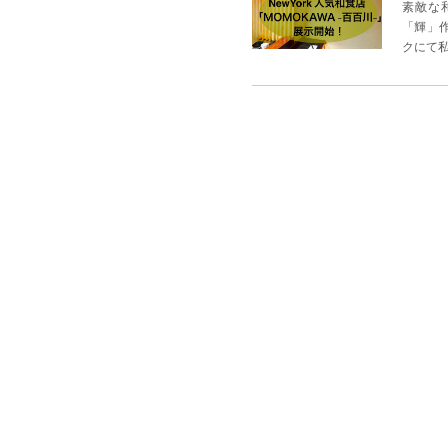
素敵な
「輝」
クにて私