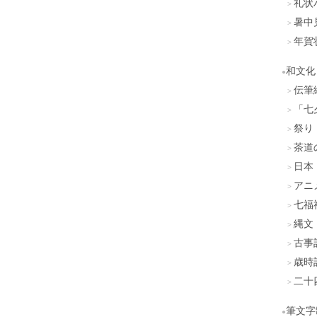
礼状
暑中
年賀
和文化
伝筆
「七
祭り
茶道
日本
アニ
七福
縄文
古事
歳時
二十
筆文字