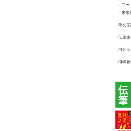
アー
未来
筆文字
伝筆協
自分ら
侑季蒼