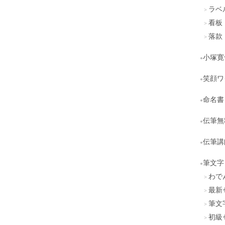
ラベ
看板
落款
小塚寛
笑顔ワ
命名書
伝筆無
伝筆講
筆文字
わで
最新
筆文
初級