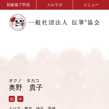
初級修了申請
メルマガ
メニュー
オクノ タカコ
奥野 貴子
初
中
エリア：東京、埼玉、茨城