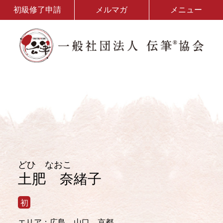
初級修了申請
メルマガ
メニュー
どひ なおこ
土肥 奈緒子
初
エリア：広島、山口、京都