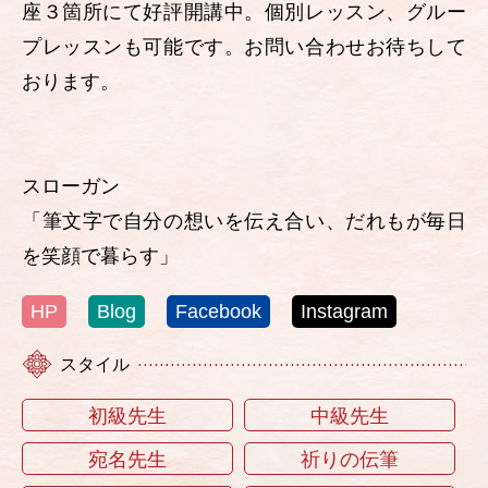
座３箇所にて好評開講中。個別レッスン、グルー
プレッスンも可能です。お問い合わせお待ちして
おります。
スローガン
「筆文字で自分の想いを伝え合い、だれもが毎日
を笑顔で暮らす」
HP
Blog
Facebook
Instagram
スタイル
初級先生
中級先生
宛名先生
祈りの伝筆