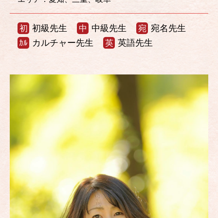
初級先生
中級先生
宛名先生
初
中
宛
カルチャー先生
英語先生
ｶﾙ
英