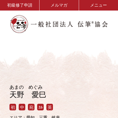
初級修了申請
メルマガ
メニュー
あまの めぐみ
天野 愛巳
初
中
宛
ｶﾙ
英
エリア：愛知、三重、岐阜