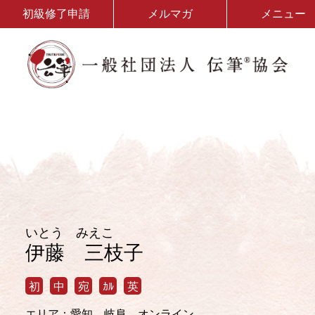
初級修了申請
メルマガ
メニュー
いとう みえこ
伊藤 三枝子
初
中
宛
ｶﾙ
英
エリア：愛知、岐阜、オンライン