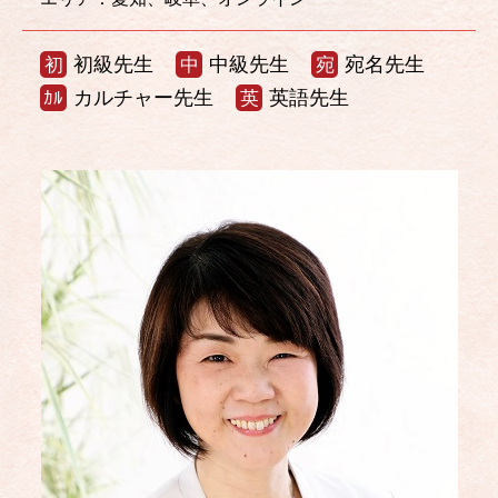
初級先生
中級先生
宛名先生
初
中
宛
カルチャー先生
英語先生
ｶﾙ
英